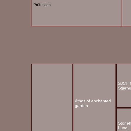
Prüfungen:
SJCH 
Stjärn
Athos of enchanted
garden
Stoneh
Luna