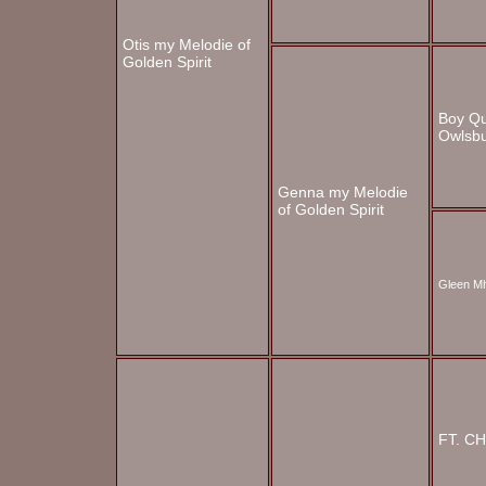
Otis my Melodie of
Golden Spirit
Boy Qu
Owlsb
Genna my Melodie
of Golden Spirit
Gleen Mh
FT. CH