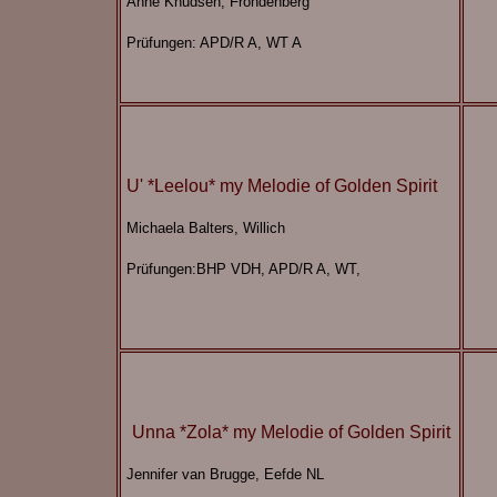
Anne Knudsen, Fröndenberg
Prüfungen: APD/R A, WT A
U' *Leelou* my Melodie of Golden Spirit
Michaela Balters, Willich
Prüfungen:BHP VDH, APD/R A, WT,
Unna *Zola* my Melodie of Golden Spirit
Jennifer van Brugge, Eefde NL