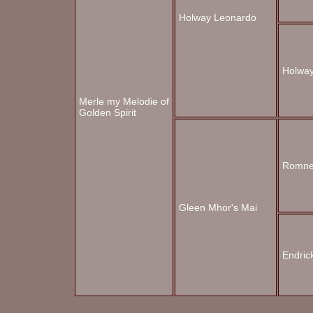
Holway Leonardo
Holwa
Merle my Melodie of
Golden Spirit
Romney
Gleen Mhor's Mai
Endric