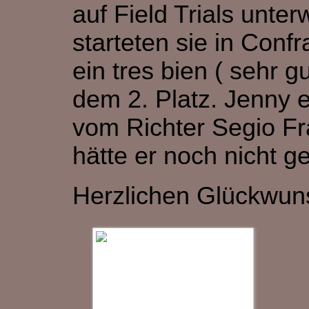
auf Field Trials unte
starteten sie in Con
ein tres bien ( sehr
dem 2. Platz. Jenny 
vom Richter Segio Fr
hätte er noch nicht g
Herzlichen Glückwun