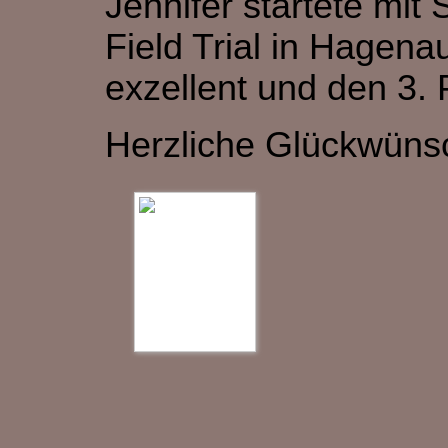
Jennifer startete mit
Field Trial in Hagena
exzellent und den 3. 
Herzliche Glückwüns