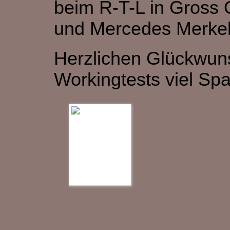
beim R-T-L in Gross
und Mercedes Merkel
Herzlichen Glückwuns
Workingtests viel Spa