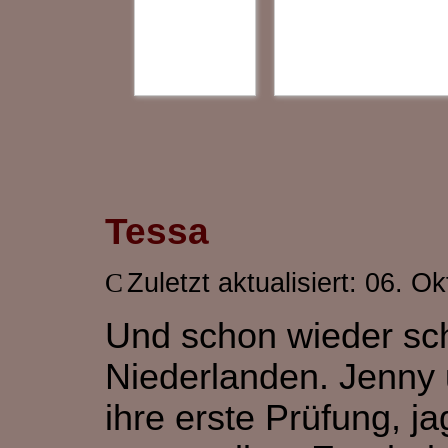
Tessa
Zuletzt aktualisiert: 06. O
Und schon wieder sc
Niederlanden. Jenny
ihre erste Prüfung, j