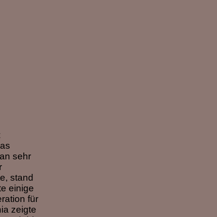
z
das
an sehr
r
e, stand
e einige
ation für
ia zeigte