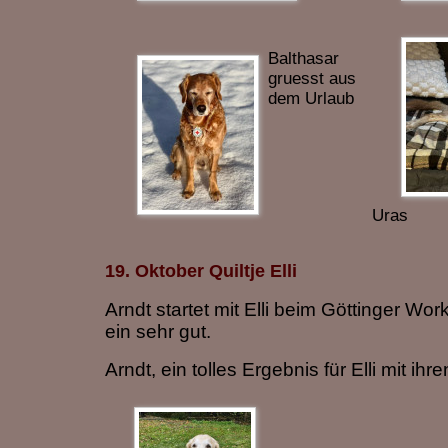
Balthasar
gruesst aus
dem Urlaub
Uras
19. Oktober Quiltje Elli
Arndt startet mit Elli beim Göttinger Wor
ein sehr gut.
Arndt, ein tolles Ergebnis für Elli mit ih