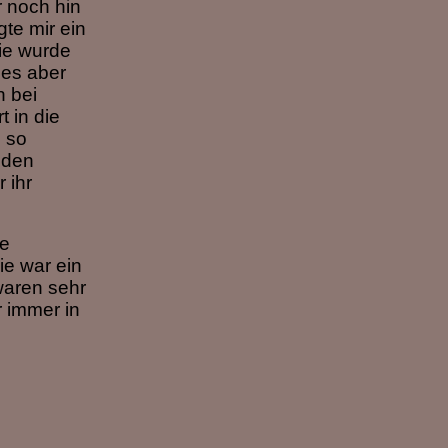
r noch hin
gte mir ein
sie wurde
 es aber
h bei
t in die
n so
 den
 ihr
le
ie war ein
waren sehr
r immer in